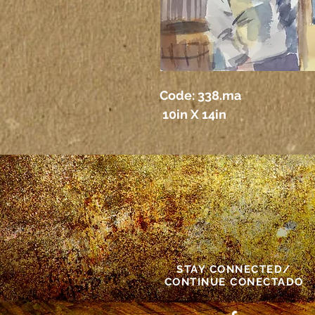
Code: 338.ma
 10in X 14in
STAY CONNECTED/
CONTINUE CONECTADO