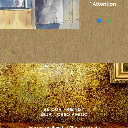
* Attention
The colors on the
computer or any 
not correspond ex
paper itself.
Atenção
As cores das tel
outro meio elet
corresponder exa
propriamente dit
BE OUR FRIEND/
SEJA NOSSO AMIGO
Join our mailing list/Faça parte da