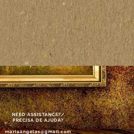
 paintings seen on the
other electronic device may
actly to the colors on the
as vistas pelo computador ou
rônico podem não
tamente às cores das telas
as.
NEED ASSISTANCE?/
PRECISA DE AJUDA?
mariaangelas@gmail.com