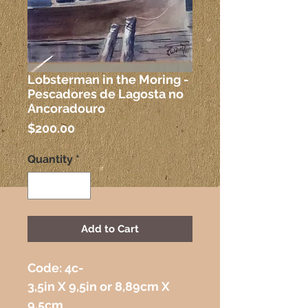
Lobsterman in the Moring -
Pescadores de Lagosta no
Ancoradouro
Price
$200.00
Quantity
*
Add to Cart
Code: 4c-
3,5in X 9,5in or 8,89cm X 
9,5cm