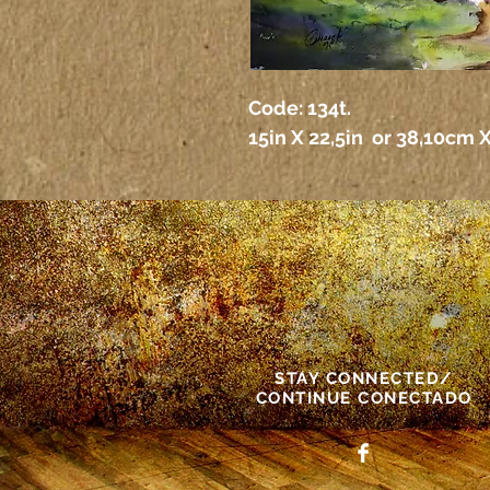
Code: 134t. 
15in X 22,5in  or 38,10cm 
STAY CONNECTED/
CONTINUE CONECTADO