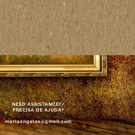
 paintings seen on the
other electronic device may
actly to the colors on the
as vistas pelo computador ou
rônico podem não
atamente às cores das
e ditas.
NEED ASSISTANCE?/
PRECISA DE AJUDA?
mariaangelas@gmail.com