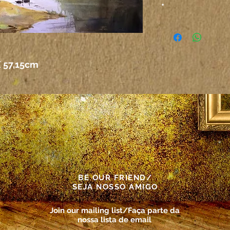
*
Attention
The colors on the
computer or any 
X 57,15cm
not correspond ex
paper itself.
Atenção
As cores das tel
outro meio elet
corresponder ex
telas propriament
BE OUR FRIEND/
SEJA NOSSO AMIGO
Join our mailing list/Faça parte da
nossa lista de email