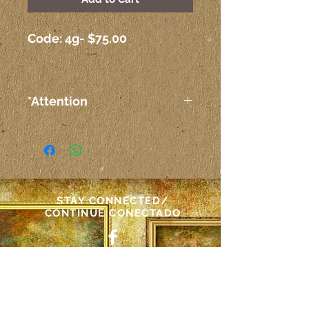
Code: 4g- $75.00
*Attention
The colors on the paintings
seen on the computer or any
other electronic device may
not correspond exactly to the
colors on the canvas itself.
STAY CONNECTED/
CONTINUE CONECTADO
Atenção
As cores das telas vistas pelo
NEED ASSISTANCE?/
computador ou outro meio
PRECISA DE AJUDA?
eletrônico podem não
corresponder exatamente às
mariaangelas@gmail.com